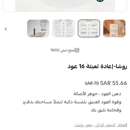
منتج اصلي 100%
روشا-إعادة تعبئة 16 عود
55.66 SAR
70 SAR
دهن العود ، جوهر الأصالة
وقوة العود العتيق بلمسة ذكية لتملأ مساحتك بدفءٍ
وفخامة تليق بك
ioud ,
البخور الذكي ,
بخور روشا ,