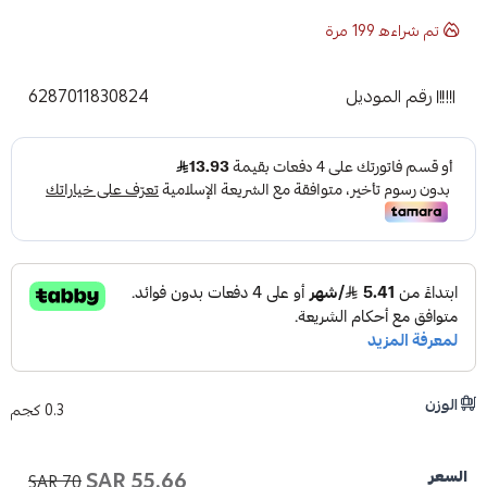
تم شراءه
199
مرة
رقم الموديل
6287011830824
ioud store
الوزن
0.3 كجم
خصــم
15%
55.66 SAR
السعر
70 SAR