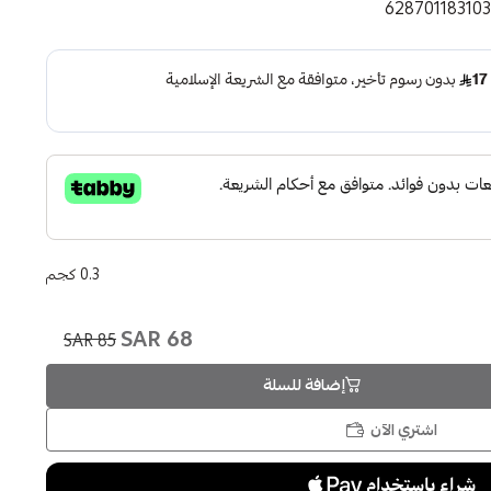
62870118310
0.3 كجم
68 SAR
85 SAR
إضافة للسلة
اشتري الآن