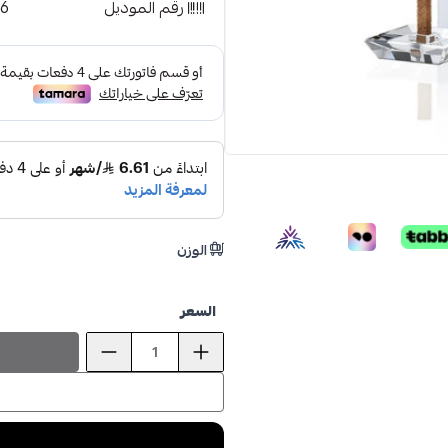
رقم الموديل
36
الوزن
ioud st
السعر
صــم
15%