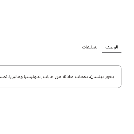
اشترِ أي منتج من تش
الوصف
التعليقات
بخور بيلسان، نفحات هادئة من غابات إندونيسيا وماليزيا، تمن