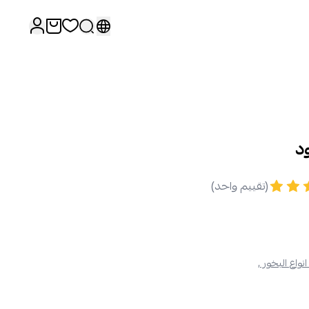
(تقييم واحد)
نواع البخور ,