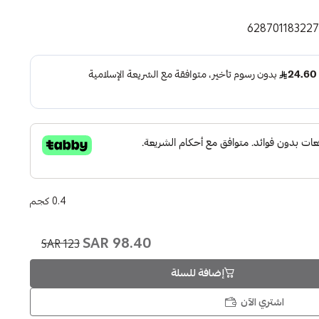
62870118322
0.4 كجم
98.40 SAR
123 SAR
إضافة للسلة
اشتري الآن