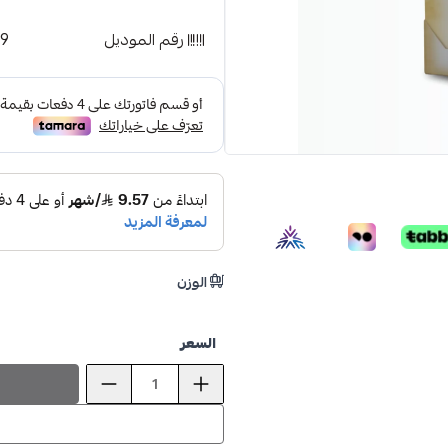
رقم الموديل
79
الوزن
ioud st
السعر
صــم
15%