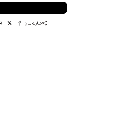
كيلتنا الجديدة واحصل على خصم على طلبك
الأول 🎁
متشابهة
شارك عبر:
اشتراك
لا، شكرًا