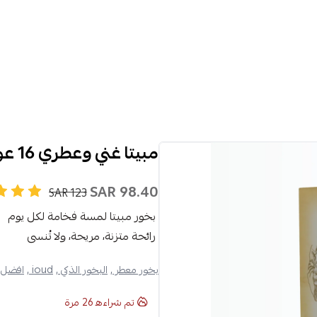
مبيتا غني وعطري 16 عود
98.40 SAR
123 SAR
بخور مبيتا لمسة فخامة لكل يوم
رائحة متزنة، مريحة، ولا تُنسى
بخور معطر ,
البخور الذكي ,
ioud ,
افضل ا
تم شراءه
26
مرة