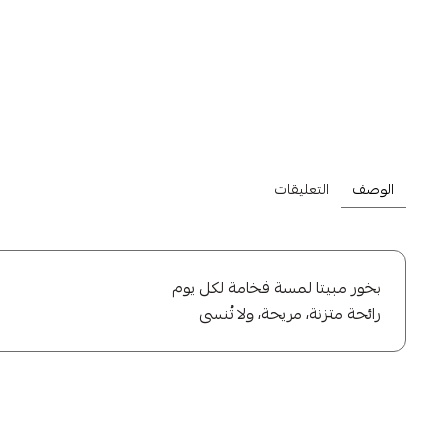
اشترِ أي منتج من تش
الوصف
التعليقات
بخور مبيتا لمسة فخامة لكل يوم
رائحة متزنة، مريحة، ولا تُنسى