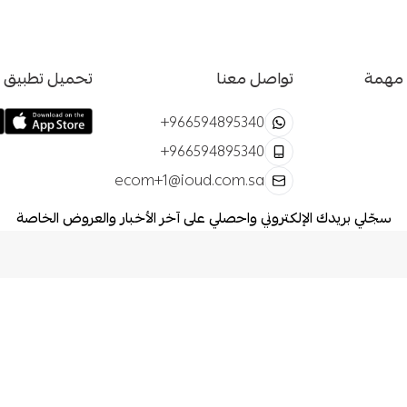
 مهمة
تواصل معنا
تحميل تطبيق ا
+966594895340
+966594895340
ecom+1@ioud.com.sa
سجّلي بريدك الإلكتروني واحصلي على آخر الأخبار والعروض الخاصة