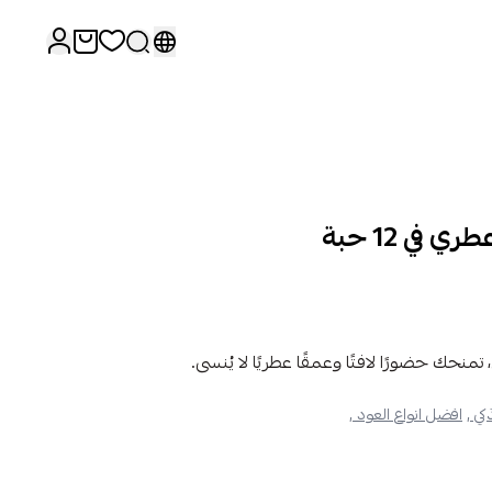
في 12 حبة
نحك حضورًا لافتًا وعمقًا عطريًا لا يُنسى.
كي ,
افضل انواع العود ,