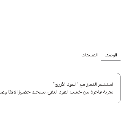
اشترِ أي منتج من تش
الوصف
التعليقات
استشعر التميز مع “العود الأزرق”
تجربة فاخرة من خشب العود النقي، تمنحك حضورًا لافتًا وعمقًا