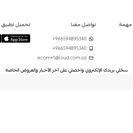
 مهمة
تواصل معنا
تحميل تطبيق ا
+966594895340
+966594895340
ecom+1@ioud.com.sa
سجّلي بريدك الإلكتروني واحصلي على آخر الأخبار والعروض الخاصة