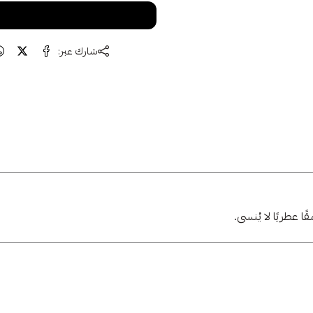
كيلتنا الجديدة واحصل على خصم على طلبك
الأول 🎁
متشابهة
شارك عبر:
اشتراك
لا، شكرًا
 عطريًا لا يُنسى.