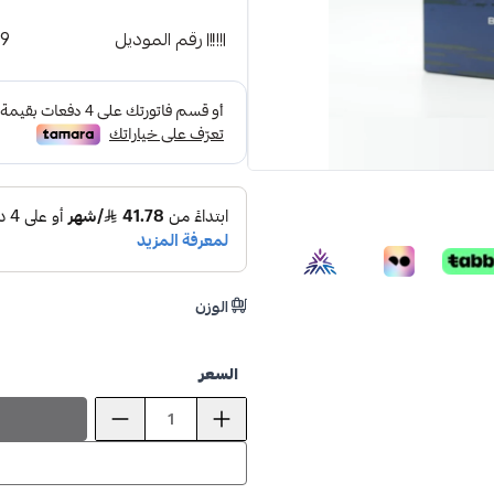
رقم الموديل
99
الوزن
ioud st
السعر
صــم
15%