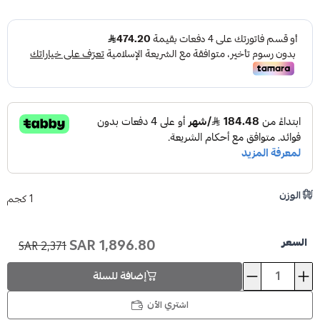
الوزن
ioud store
1 كجم
1,896.80 SAR
السعر
2,371 SAR
خصــم
15%
إضافة للسلة
ِ أي منتج من تشكيلتنا الجديدة واحصل على خصم على طلبك الأول 🎁
اشتري الآن