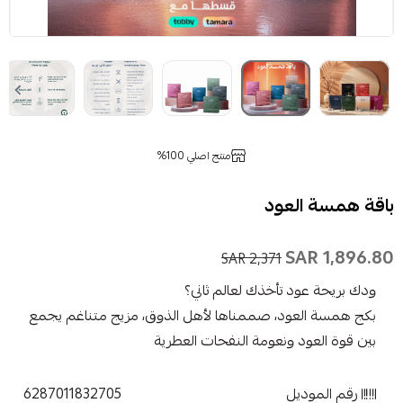
منتج اصلي 100%
باقة همسة العود
1,896.80 SAR
2,371 SAR
ودك بريحة عود تأخذك لعالم ثاني؟
بكج همسة العود، صممناها لأهل الذوق، مزيج متناغم يجمع
بين قوة العود ونعومة النفحات العطرية
رقم الموديل
6287011832705